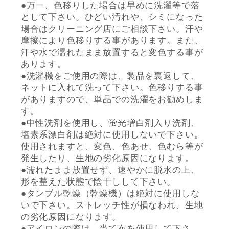
●万一、色移りした場合は早めに洗濯等で落
として下さい。ひどい汚れや、シミになった
場合はクリーニング店にご相談下さい。汗や
摩擦により色移りする事があります。また、
汗や水で濡れたまま放置すると変色する事が
あります。
●洗濯機をご使用の際は、製品を裏返して、
ネットに入れて洗って下さい。色移りする事
がありますので、単品での洗濯をお勧めしま
す。
●中性洗剤を使用し、蛍光増白剤入り洗剤、
塩素系漂白剤は絶対に使用しないで下さい。
使用されますと、変色、色あせ、色むら等が
発生したり、生地の劣化原因になります。
●濡れたまま放置せず、速やかに脱水の上、
形を整えた状態で陰干しして下さい。
●タンブル乾燥（乾燥機）は絶対に使用しな
いで下さい。ストレッチ性が損なわれ、生地
の劣化原因になります。
●アイロンの際は、当て布を使用して下さ