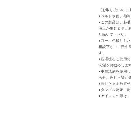
【お取り扱いのご
●ベルトや靴、鞄
●この製品は、起
毛玉が生じる事が
り除いて下さい。
●万一、色移りし
相談下さい。汗や
す。
●洗濯機をご使用
洗濯をお勧めしま
●中性洗剤を使用
あせ、色むら等が
●濡れたまま放置
●タンブル乾燥（
●アイロンの際は