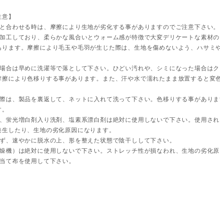
注意】
等と合わせる時は、摩擦により生地が劣化する事がありますのでご注意下さい。
毛加工しており、柔らかな風合いとウォーム感が特徴で大変デリケートな素材の
あります。摩擦により毛玉や毛羽が生じた際は、生地を傷めないよう、ハサミ
た場合は早めに洗濯等で落として下さい。ひどい汚れや、シミになった場合はク
摩擦により色移りする事があります。また、汗や水で濡れたまま放置すると変
の際は、製品を裏返して、ネットに入れて洗って下さい。色移りする事がありま
す。
し、蛍光増白剤入り洗剤、塩素系漂白剤は絶対に使用しないで下さい。使用され
発生したり、生地の劣化原因になります。
せず、速やかに脱水の上、形を整えた状態で陰干しして下さい。
乾燥機）は絶対に使用しないで下さい。ストレッチ性が損なわれ、生地の劣化原
、当て布を使用して下さい。