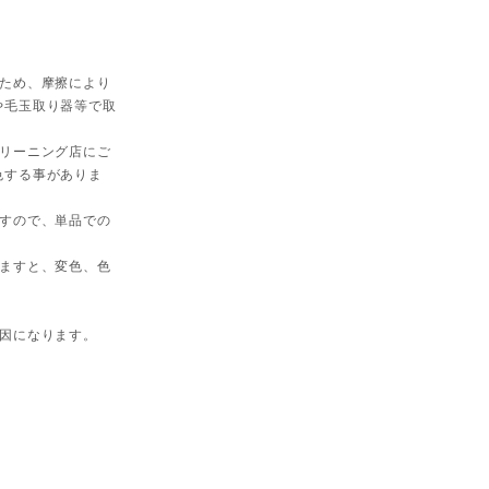
ため、摩擦により
や毛玉取り器等で取
リーニング店にご
色する事がありま
すので、単品での
ますと、変色、色
因になります。